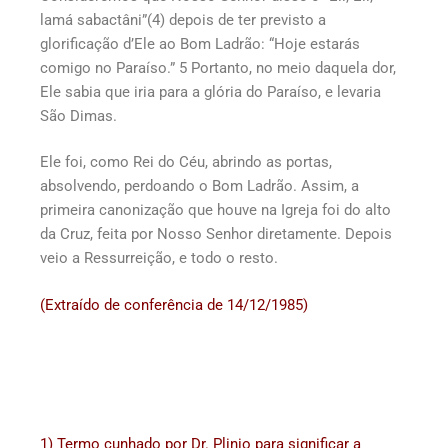
lamá sabactâni”(4) depois de ter previsto a
glorificação d’Ele ao Bom Ladrão: “Hoje estarás
comigo no Paraíso.” 5 Portanto, no meio daquela dor,
Ele sabia que iria para a glória do Paraíso, e levaria
São Dimas.
Ele foi, como Rei do Céu, abrindo as portas,
absolvendo, perdoando o Bom Ladrão. Assim, a
primeira canonização que houve na Igreja foi do alto
da Cruz, feita por Nosso Senhor diretamente. Depois
veio a Ressurreição, e todo o resto.
(Extraído de conferência de 14/12/1985)
1) Termo cunhado por Dr. Plinio para significar a