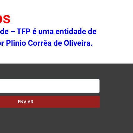
os
ade – TFP é uma entidade de
r Plinio Corrêa de Oliveira.
ENVIAR