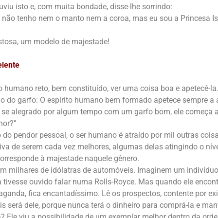
uviu isto e, com muita bondade, disse-lhe sorrindo:
o, não tenho nem o manto nem a coroa, mas eu sou a Princesa Is
stosa, um modelo de majestade!
elente
ito humano reto, bem constituído, ver uma coisa boa e apetecê-l
o do garfo: O espírito humano bem formado apetece sempre a a
o se alegrado por algum tempo com um garfo bom, ele começa a
hor?”
do pendor pessoal, o ser humano é atraído por mil outras cois
iva de serem cada vez melhores, algumas delas atingindo o níve
corresponde à majestade naquele gênero.
em milhares de idólatras de automóveis. Imaginem um indivíduo
 tivesse ouvido falar numa Rolls-Royce. Mas quando ele encont
ganda, fica encantadíssimo. Lê os prospectos, contente por exi
s será dele, porque nunca terá o dinheiro para comprá-la e mant
a? Ele viu a possibilidade de um exemplar melhor dentro da ord