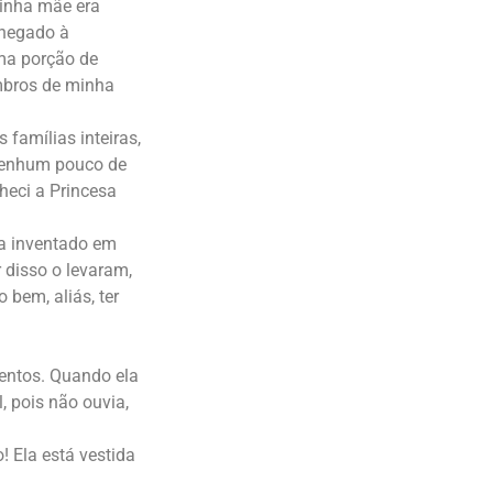
minha mãe era
chegado à
ma porção de
embros de minha
famílias inteiras,
 nenhum pouco de
nheci a Princesa
a inventado em
 disso o levaram,
 bem, aliás, ter
mentos. Quando ela
, pois não ouvia,
! Ela está vestida