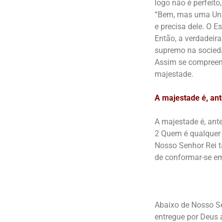
logo não é perfeito
“Bem, mas uma Univ
e precisa dele. O E
Então, a verdadeir
supremo na sociedad
Assim se compreend
majestade.
A majestade é, ant
A majestade é, ant
2 Quem é qualquer 
Nosso Senhor Rei t
de conformar-se em
Abaixo de Nosso Se
entregue por Deus a