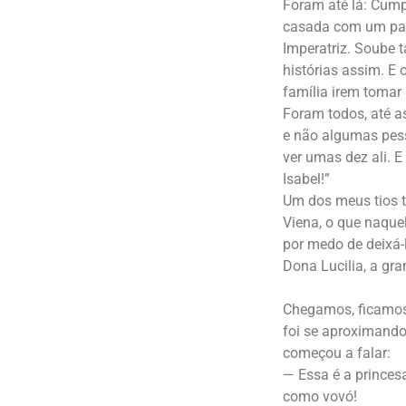
Foram até lá: Cump
casada com um par
Imperatriz. Soube
histórias assim. E
família irem tomar
Foram todos, até a
e não algumas pess
ver umas dez ali. E
Isabel!”
Um dos meus tios 
Viena, o que naque
por medo de deixá-l
Dona Lucilia, a gr
Chegamos, ficamos 
foi se aproximando,
começou a falar:
— Essa é a princesa
como vovó!