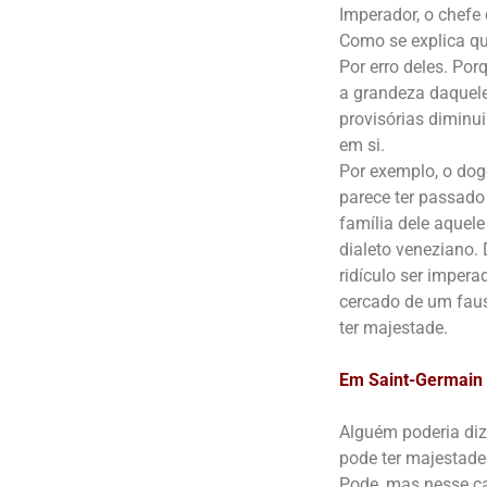
Imperador, o chefe
Como se explica q
Por erro deles. Po
a grandeza daquele
provisórias diminu
em si.
Por exemplo, o doge
parece ter passado a
família dele aquele
dialeto veneziano.
ridículo ser imper
cercado de um faust
ter majestade.
Em Saint-Germain l
Alguém poderia diz
pode ter majestade
Pode, mas nesse ca