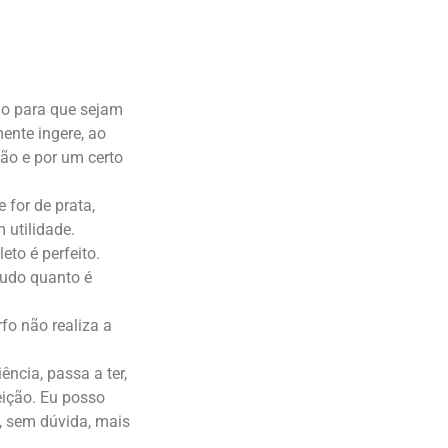
ão para que sejam
nte ingere, ao
ão e por um certo
 for de prata,
 utilidade.
eto é perfeito.
tudo quanto é
fo não realiza a
ncia, passa a ter,
eição. Eu posso
a, sem dúvida, mais