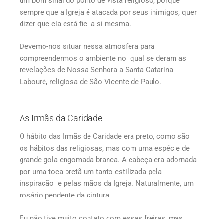
um bom sinal do ponto de vista religioso, porque
sempre que a Igreja é atacada por seus inimigos, quer
dizer que ela está fiel a si mesma.
Devemo-nos situar nessa atmosfera para
compreendermos o ambiente no qual se deram as
revelações de Nossa Senhora a Santa Catarina
Labouré, religiosa de São Vicente de Paulo.
As Irmãs da Caridade
O hábito das Irmãs de Caridade era preto, como são
os hábitos das religiosas, mas com uma espécie de
grande gola engomada branca. A cabeça era adornada
por uma toca bretã um tanto estilizada pela
inspiração e pelas mãos da Igreja. Naturalmente, um
rosário pendente da cintura.
Eu não tive muito contato com essas freiras, mas