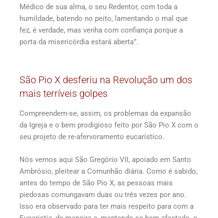
Médico de sua alma, o seu Redentor, com toda a
humildade, batendo no peito, lamentando o mal que
fez, é verdade, mas venha com confiança porque a
porta da misericórdia estará aberta”.
São Pio X desferiu na Revolução um dos
mais terríveis golpes
Compreendem-se, assim, os problemas da expansão
da Igreja e o bem prodigioso feito por São Pio X com o
seu projeto de re-afervoramento eucarístico.
Nós vemos aqui São Gregório VII, apoiado em Santo
Ambrósio, pleitear a Comunhão diária. Como é sabido,
antes do tempo de São Pio X, as pessoas mais
piedosas comungavam duas ou três vezes por ano.
Isso era observado para ter mais respeito para com a
Eucaristia, de maneira a, mantendo-se bem afastado, o