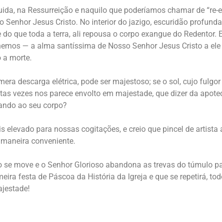
da, na Ressurreição e naquilo que poderíamos chamar de “re-e
 Senhor Jesus Cristo. No interior do jazigo, escuridão profund
e do que toda a terra, ali repousa o corpo exangue do Redentor
mos — a alma santíssima de Nosso Senhor Jesus Cristo a ele 
o a morte.
ra descarga elétrica, pode ser majestoso; se o sol, cujo fulgor
as vezes nos parece envolto em majestade, que dizer da apoteo
tando ao seu corpo?
s elevado para nossas cogitações, e creio que pincel de artista
e maneira conveniente.
o se move e o Senhor Glorioso abandona as trevas do túmulo pa
imeira festa de Páscoa da História da Igreja e que se repetirá, to
jestade!