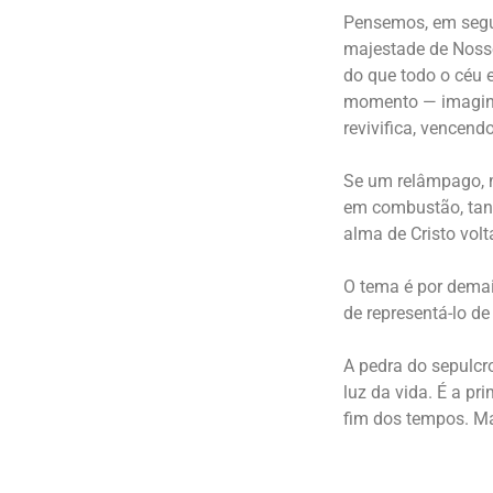
Pensemos, em segui
majestade de Nosso
do que todo o céu 
momento — imagine
revivifica, vencend
Se um relâmpago, me
em combustão, tant
alma de Cristo vol
O tema é por demai
de representá-lo d
A pedra do sepulcr
luz da vida. É a pr
fim dos tempos. Ma