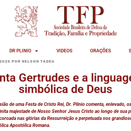
DR PLINIO
VIDEOS
ORAÇÕES
 2025
POR
NELSON TADEU
nta Gertrudes e a lingua
simbólica de Deus
ião de uma Festa de Cristo Rei, Dr. Plinio comenta, enlevado, o
finita majestade de Nosso Senhor Jesus Cristo ao longo de sua
oroada nas glórias da Ressurreição e perpetuada nos grandio
tólica Apostólica Romana.