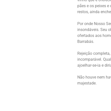
pães e os peixes e 
restos, ainda ench
Por onde Nosso Sen
insondáveis. Seu o
ofertados aos home
Barrabás.
Rejeição completa,
incomparável. Qualq
ajoelhar-se-ia e dir
Não houve nem hav
majestade.