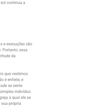
 sol continua a
as e execuções são
 Portanto, essa
irtude da
io que vestimos
o é enfeite, e
tade se sente
simples indivíduo
reja à qual ele se
 sua própria