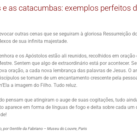
 e as catacumbas: exemplos perfeitos 
vocar outras cenas que se seguiram à gloriosa Ressurreição do 
lexos de sua infinita majestade.
nhora e os Apóstolos estão ali reunidos, recolhidos em oração
stre. Sentem que algo de extraordinário está por acontecer. S
va oração, a cada nova lembrança das palavras de Jesus. O am
discípulos se tomam de um encantamento crescente pela pesso
n’Ela a imagem do Filho. Tudo reluz.
o pensam que atingiram o auge de suas cogitações, tudo ainda 
nto aparece em forma de línguas de fogo e deita sobre cada um d
de!
 por Gentile da Fabriano – Museu do Louvre, Paris