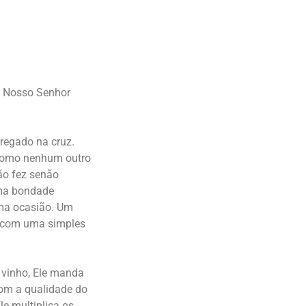
: Nosso Senhor
regado na cruz.
, como nenhum outro
ão fez senão
uma bondade
uma ocasião. Um
, com uma simples
 vinho, Ele manda
com a qualidade do
e multiplica os