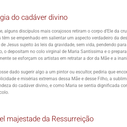
gia do cadáver divino
, alguns discípulos mais corajosos retiram o corpo d’Ele da cru
es têm se empenhado em salientar um aspecto verdadeiro da desci
 de Jesus sujeito às leis da gravidade, sem vida, pendendo para
o, o depositam no colo virginal de Maria Santíssima e o prepar
mente se esforçam os artistas em retratar a dor da Mãe e a inan
osse dado sugerir algo a um pintor ou escultor, pediria que en
plicidade e misérias extremas dessa Mãe e desse Filho, a subli
ndeza do cadáver divino, e como Maria se sentia dignificada c
colo.
l majestade da Ressurreição