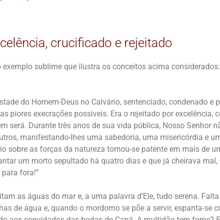
celência, crucificado e rejeitado
 exemplo sublime que ilustra os conceitos acima considerados
tade do Homem-Deus no Calvário, sentenciado, condenado e p
 as piores execrações possíveis. Era o rejeitado por excelência
m será. Durante três anos de sua vida pública, Nosso Senhor n
 outros, manifestando-lhes uma sabedoria, uma misericórdia e 
ério sobre as forças da natureza tornou-se patente em mais de 
antar um morto sepultado há quatro dias e que já cheirava mal
 para fora!”
tam as águas do mar e, a uma palavra d’Ele, tudo serena. Falta
has de água e, quando o mordomo se põe a servir, espanta-se 
ido aos convidados das bodas de Caná. A multidão tem fome? El