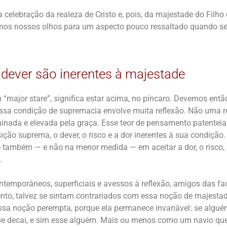
celebração da realeza de Cristo e, pois, da majestade do Filho 
rmos nossos olhos para um aspecto pouco ressaltado quando se
e dever são inerentes à majestade
m “major stare”, significa estar acima, no píncaro. Devemos ent
sa condição de supremacia envolve muita reflexão. Não uma re
minada e elevada pela graça. Esse teor de pensamento patenteia
ção suprema, o dever, o risco e a dor inerentes à sua condição
 também — e não na menor medida — em aceitar a dor, o risco,
.
ntemporâneos, superficiais e avessos à reflexão, amigos das fa
ento, talvez se sintam contrariados com essa noção de majestad
ssa noção perempta, porque ela permanece invariável: se alguém
ue decai, e sim esse alguém. Mais ou menos como um navio que 