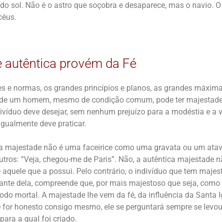
 do sol. Não é o astro que soçobra e desaparece, mas o navio. O
céus.
 autêntica provém da Fé
s e normas, os grandes princípios e planos, as grandes máxim
nde um homem, mesmo de condição comum, pode ter majestade.
ivíduo deve desejar, sem nenhum prejuízo para a modéstia e a v
igualmente deve praticar.
 a majestade não é uma faceirice como uma gravata ou um atav
tros: “Veja, chegou-me de Paris”. Não, a autêntica majestade nã
aquele que a possui. Pelo contrário, o indivíduo que tem majes
nte dela, compreende que, por mais majestoso que seja, como 
todo mortal. A majestade lhe vem da fé, da influência da Santa Ig
Se for honesto consigo mesmo, ele se perguntará sempre se levou
para a qual foi criado.