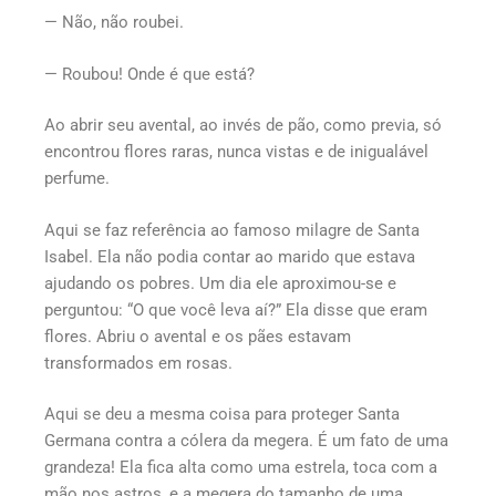
— Não, não roubei.
— Roubou! Onde é que está?
Ao abrir seu avental, ao invés de pão, como previa, só
encontrou flores raras, nunca vistas e de inigualável
perfume.
Aqui se faz referência ao famoso milagre de Santa
Isabel. Ela não podia contar ao marido que estava
ajudando os pobres. Um dia ele aproximou-se e
perguntou: “O que você leva aí?” Ela disse que eram
flores. Abriu o avental e os pães estavam
transformados em rosas.
Aqui se deu a mesma coisa para proteger Santa
Germana contra a cólera da megera. É um fato de uma
grandeza! Ela fica alta como uma estrela, toca com a
mão nos astros, e a megera do tamanho de uma