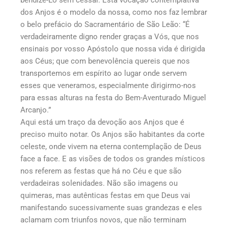
bendizê-Lo sem cessar. Esta vocação contemplativa
dos Anjos é o modelo da nossa, como nos faz lembrar
o belo prefácio do Sacramentário de São Leão: “É
verdadeiramente digno render graças a Vós, que nos
ensinais por vosso Apóstolo que nossa vida é dirigida
aos Céus; que com benevolência quereis que nos
transportemos em espírito ao lugar onde servem
esses que veneramos, especialmente dirigirmo-nos
para essas alturas na festa do Bem-Aventurado Miguel
Arcanjo.”
Aqui está um traço da devoção aos Anjos que é
preciso muito notar. Os Anjos são habitantes da corte
celeste, onde vivem na eterna contemplação de Deus
face a face. E as visões de todos os grandes místicos
nos referem as festas que há no Céu e que são
verdadeiras solenidades. Não são imagens ou
quimeras, mas autênticas festas em que Deus vai
manifestando sucessivamente suas grandezas e eles
aclamam com triunfos novos, que não terminam