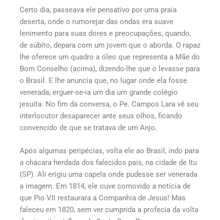
Certo dia, passeava ele pensativo por uma praia
deserta, onde o rumorejar das ondas era suave
lenimento para suas dores e preocupações, quando,
de súbito, depara com um jovem que o aborda. O rapaz
lhe oferece um quadro a óleo que representa a Mãe do
Bom Conselho (acima), dizendo-lhe que o levasse para
o Brasil. E lhe anuncia que, no lugar onde ela fosse
venerada, erguer-se-ia um dia um grande colégio
jesuíta. No fim da conversa, o Pe. Campos Lara vê seu
interlocutor desaparecer ante seus olhos, ficando
convencido de que se tratava de um Anjo.
Após algumas peripécias, volta ele ao Brasil, indo para
a chácara herdada dos falecidos pais, na cidade de Itu
(SP). Ali erigiu uma capela onde pudesse ser venerada
a imagem. Em 1814, ele ouve comovido a notícia de
que Pio VII restaurara a Companhia de Jesus! Mas
faleceu em 1820, sem ver cumprida a profecia da volta