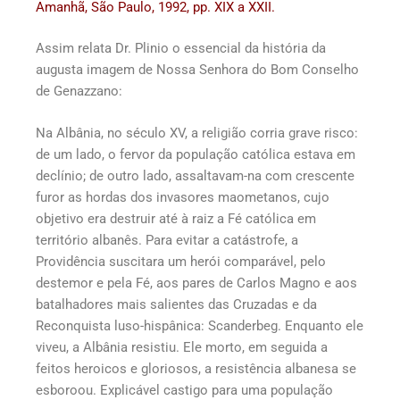
Amanhã, São Paulo, 1992, pp. XIX a XXII.
Assim relata Dr. Plinio o essencial da história da
augusta imagem de Nossa Senhora do Bom Conselho
de Genazzano:
Na Albânia, no século XV, a religião corria grave risco:
de um lado, o fervor da população católica estava em
declínio; de outro lado, assaltavam-na com crescente
furor as hordas dos invasores maometanos, cujo
objetivo era destruir até à raiz a Fé católica em
território albanês. Para evitar a catástrofe, a
Providência suscitara um herói comparável, pelo
destemor e pela Fé, aos pares de Carlos Magno e aos
batalhadores mais salientes das Cruzadas e da
Reconquista luso-hispânica: Scanderbeg. Enquanto ele
viveu, a Albânia resistiu. Ele morto, em seguida a
feitos heroicos e gloriosos, a resistência albanesa se
esboroou. Explicável castigo para uma população