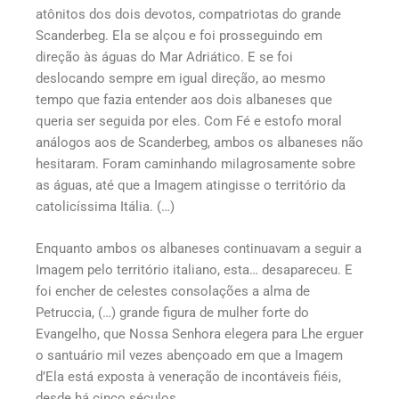
atônitos dos dois devotos, compatriotas do grande
Scanderbeg. Ela se alçou e foi prosseguindo em
direção às águas do Mar Adriático. E se foi
deslocando sempre em igual direção, ao mesmo
tempo que fazia entender aos dois albaneses que
queria ser seguida por eles. Com Fé e estofo moral
análogos aos de Scanderbeg, ambos os albaneses não
hesitaram. Foram caminhando milagrosamente sobre
as águas, até que a Imagem atingisse o território da
catolicíssima Itália. (…)
Enquanto ambos os albaneses continuavam a seguir a
Imagem pelo território italiano, esta… desapareceu. E
foi encher de celestes consolações a alma de
Petruccia, (…) grande figura de mulher forte do
Evangelho, que Nossa Senhora elegera para Lhe erguer
o santuário mil vezes abençoado em que a Imagem
d’Ela está exposta à veneração de incontáveis fiéis,
desde há cinco séculos.