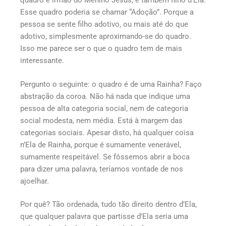
quadro é irmão do Menino Jesus, é também filho d’Ela.
Esse quadro poderia se chamar “Adoção”. Porque a
pessoa se sente filho adotivo, ou mais até do que
adotivo, simplesmente aproximando-se do quadro.
Isso me parece ser o que o quadro tem de mais
interessante.
Pergunto o seguinte: o quadro é de uma Rainha? Faço
abstração da coroa. Não há nada que indique uma
pessoa de alta categoria social, nem de categoria
social modesta, nem média. Está à margem das
categorias sociais. Apesar disto, há qualquer coisa
n’Ela de Rainha, porque é sumamente venerável,
sumamente respeitável. Se fôssemos abrir a boca
para dizer uma palavra, teríamos vontade de nos
ajoelhar.
Por quê? Tão ordenada, tudo tão direito dentro d’Ela,
que qualquer palavra que partisse d’Ela seria uma