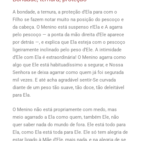
A bondade, a ternura, a proteção d’Ela para com o
Filho se fazem notar muito na posição do pescoço e
da cabeça. O Menino está suspenso n’Ela e A agarra
pelo pescoço — a ponta da mão direita d’Ele aparece
por detrás —, e explica que Ela esteja com o pescoço
ligeiramente inclinado pelo peso d’Ele. A intimidade
d’Ele com Ela é extraordinária! O Menino agarra como
algo que Ele está habituadíssimo a segurar, e Nossa
Senhora se deixa agarrar como quem já foi segurada
mil vezes. E até acha agradável sentir-Se curvada
diante de um peso tão suave, tão doce, tão deleitável
para Ela.
O Menino não está propriamente com medo, mas
meio agarrado a Ela como quem, também Ele, não
quer saber nada do mundo de fora. Ele está todo para
Ela, como Ela está toda para Ele. Ele só tem alegria de
estar ligado à Mãe d’Ele, mais nada, e na alegria de se