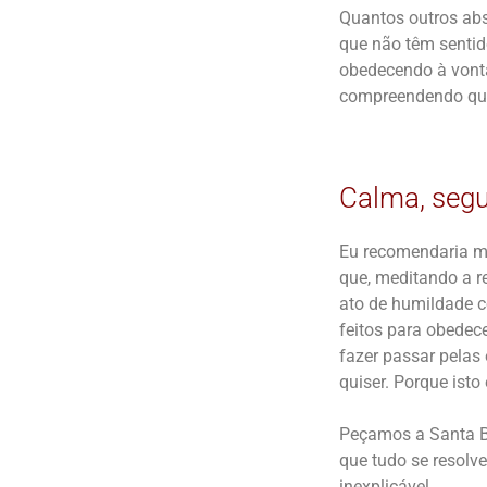
Quantos outros abs
que não têm sentid
obedecendo à vonta
compreendendo que 
Calma, segu
Eu recomendaria mu
que, meditando a r
ato de humildade 
feitos para obedece
fazer passar pelas
quiser. Porque isto
Peçamos a Santa Br
que tudo se resolv
inexplicável.