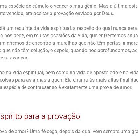
 uma espécie de cúmulo o vencer o mau gênio. Mas a última coi
e vencido, era aceitar a provação enviada por Deus.
á um requinte da vida espiritual, a respeito do qual nunca será su
na nos pede, em muitas ocasiões da vida, que enfrentemos sit
caminhemos de encontro a muralhas que não têm portas, a mar
s que não têm solução, e depois, quando nos aprofundamos, aqu
os a avançar.
imo na vida espiritual, bem como na vida de apostolado e na vid
coisas para as almas a quem Ela chama às mais altas finalid
a espécie de contrassenso é exatamente uma prova de amor.
espírito para a provação
ova de amor? Uma fé cega, depois da qual vem sempre uma gra