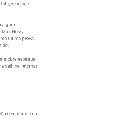
 luta, venceu e
o algum
a. Mas Nossa
uma última prova,
tido.
ma obra espiritual
na velhice, retomar
ção e confiança na