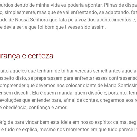
urdos dentro de minha vida eu poderia apontar. Pilhas de dispa
o, simplesmente, mas que se vai enfrentando, se adaptando, f
de de Nossa Senhora que fala pela voz dos acontecimentos e, d
devia ser, e que foi bom que tivesse sido assim.
rança e certeza
ito àqueles que tenham de trilhar veredas semelhantes àquela
espeito disto, se preparassem para enfrentar esses contrassen
compreender que devemos nos colocar diante de Maria Santíss
r sem discutir. Ela é quem manda, quem dispõe e, portanto, tem 
 evoluções que entender para, afinal de contas, chegarmos aos r
 é obediência, confiança e amor.
ígida para vincar bem esta ideia em nosso espírito: calma, seg
e e tudo se explica, mesmo nos momentos em que tudo parece in