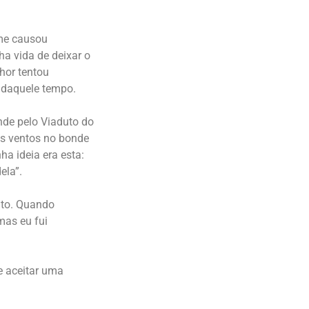
 me causou
ha vida de deixar o
hor tentou
 daquele tempo.
de pelo Viaduto do
os ventos no bonde
ha ideia era esta:
ela”.
ito. Quando
 mas eu fui
ue aceitar uma