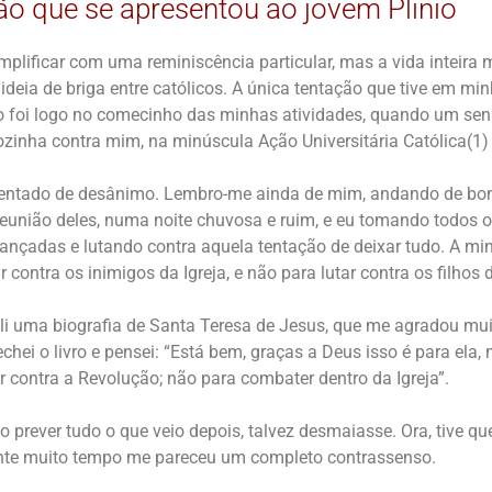
o que se apresentou ao jovem Plinio
lificar com uma reminiscência particular, mas a vida inteira
 ideia de briga entre católicos. A única tentação que tive em min
 foi logo no comecinho das minhas atividades, quando um sen
zinha contra mim, na minúscula Ação Universitária Católica(1)
 tentado de desânimo. Lembro-me ainda de mim, andando de bon
reunião deles, numa noite chuvosa e ruim, e eu tomando todos 
rançadas e lutando contra aquela tentação de deixar tudo. A min
r contra os inimigos da Igreja, e não para lutar contra os filhos d
li uma biografia de Santa Teresa de Jesus, que me agradou mu
fechei o livro e pensei: “Está bem, graças a Deus isso é para ela,
r contra a Revolução; não para combater dentro da Igreja”.
o prever tudo o que veio depois, talvez desmaiasse. Ora, tive q
ante muito tempo me pareceu um completo contrassenso.