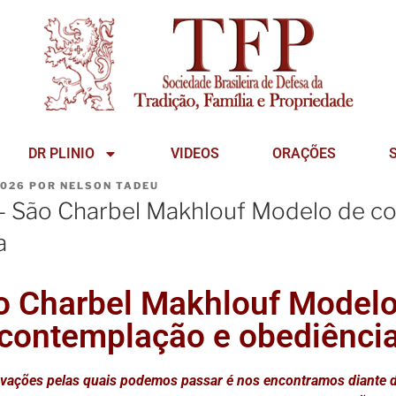
DR PLINIO
VIDEOS
ORAÇÕES
2026
POR
NELSON TADEU
 – São Charbel Makhlouf Modelo de 
a
o Charbel Makhlouf Modelo
contemplação e obediênci
ovações pelas quais podemos passar é nos encontramos diante 