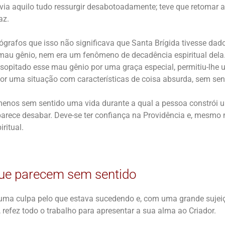
via aquilo tudo ressurgir desabotoadamente; teve que retomar a
az.
rafos que isso não significava que Santa Brígida tivesse dad
mau gênio, nem era um fenômeno de decadência espiritual del
 sopitado esse mau gênio por uma graça especial, permitiu-lhe 
or uma situação com características de coisa absurda, sem sen
enos sem sentido uma vida durante a qual a pessoa constrói u
 parece desabar. Deve-se ter confiança na Providência e, mesmo 
ritual.
ue parecem sem sentido
uma culpa pelo que estava sucedendo e, com uma grande sujei
 refez todo o trabalho para apresentar a sua alma ao Criador.