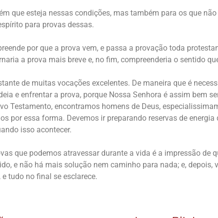
uém que esteja nessas condições, mas também para os que não 
espírito para provas dessas.
eende por que a prova vem, e passa a provação toda protestand
rnaria a prova mais breve e, no fim, compreenderia o sentido qu
nte de muitas vocações excelentes. De maneira que é necessá
 ideia e enfrentar a prova, porque Nossa Senhora é assim bem se
vo Testamento, encontramos homens de Deus, especialissima
dos por essa forma. Devemos ir preparando reservas de energia 
uando isso acontecer.
vas que podemos atravessar durante a vida é a impressão de 
ido, e não há mais solução nem caminho para nada; e, depois,
e tudo no final se esclarece.