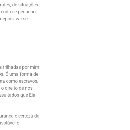
rates, de situações
azendo-se pequeno,
epois, vai-se
s trilhadas por mim
sos. É uma forma de
ima como escravos,
o direito de nos
esultados que Ela
urança e certeza de
solúvel e