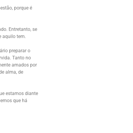
estão, porque é
o. Entretanto, se
e aquilo tem.
rio preparar o
rvida. Tanto no
mente amados por
de alma, de
que estamos diante
 vemos que há