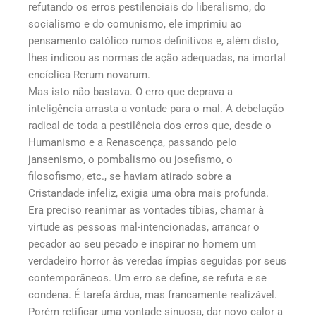
refutando os erros pestilenciais do liberalismo, do
socialismo e do comunismo, ele imprimiu ao
pensamento católico rumos definitivos e, além disto,
lhes indicou as normas de ação adequadas, na imortal
encíclica Rerum novarum.
Mas isto não bastava. O erro que deprava a
inteligência arrasta a vontade para o mal. A debelação
radical de toda a pestilência dos erros que, desde o
Humanismo e a Renascença, passando pelo
jansenismo, o pombalismo ou josefismo, o
filosofismo, etc., se haviam atirado sobre a
Cristandade infeliz, exigia uma obra mais profunda.
Era preciso reanimar as vontades tíbias, chamar à
virtude as pessoas mal-intencionadas, arrancar o
pecador ao seu pecado e inspirar no homem um
verdadeiro horror às veredas ímpias seguidas por seus
contemporâneos. Um erro se define, se refuta e se
condena. É tarefa árdua, mas francamente realizável.
Porém retificar uma vontade sinuosa, dar novo calor a