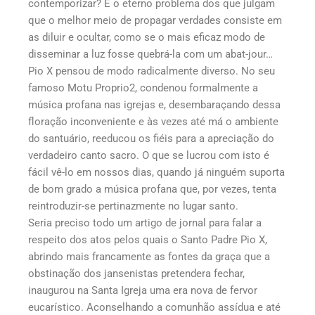
contemporizar? É o eterno problema dos que julgam
que o melhor meio de propagar verdades consiste em
as diluir e ocultar, como se o mais eficaz modo de
disseminar a luz fosse quebrá-la com um abat-jour…
Pio X pensou de modo radicalmente diverso. No seu
famoso Motu Proprio2, condenou formalmente a
música profana nas igrejas e, desembaraçando dessa
floração inconveniente e às vezes até má o ambiente
do santuário, reeducou os fiéis para a apreciação do
verdadeiro canto sacro. O que se lucrou com isto é
fácil vê-lo em nossos dias, quando já ninguém suporta
de bom grado a música profana que, por vezes, tenta
reintroduzir-se pertinazmente no lugar santo.
Seria preciso todo um artigo de jornal para falar a
respeito dos atos pelos quais o Santo Padre Pio X,
abrindo mais francamente as fontes da graça que a
obstinação dos jansenistas pretendera fechar,
inaugurou na Santa Igreja uma era nova de fervor
eucarístico. Aconselhando a comunhão assídua e até