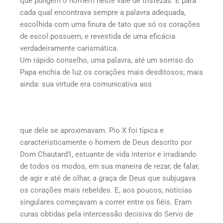
que pungem o homem neste vale de tristezas. E para
cada qual encontrava sempre a palavra adequada,
escolhida com uma finura de tato que só os corações
de escol possuem, e revestida de uma eficácia
verdadeiramente carismática.
Um rápido conselho, uma palavra, até um sorriso do
Papa enchia de luz os corações mais desditosos; mais
ainda: sua virtude era comunicativa aos
que dele se aproximavam. Pio X foi típica e
caracteristicamente o homem de Deus descrito por
Dom Chautard1, estuante de vida interior e irradiando
de todos os modos, em sua maneira de rezar, de falar,
de agir e até de olhar, a graça de Deus que subjugava
os corações mais rebeldes. E, aos poucos, notícias
singulares começavam a correr entre os fiéis. Eram
curas obtidas pela intercessão decisiva do Servo de