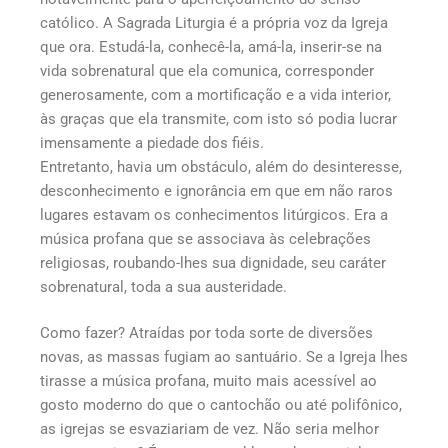
católico. A Sagrada Liturgia é a própria voz da Igreja
que ora. Estudá-la, conhecê-la, amá-la, inserir-se na
vida sobrenatural que ela comunica, corresponder
generosamente, com a mortificação e a vida interior,
às graças que ela transmite, com isto só podia lucrar
imensamente a piedade dos fiéis.
Entretanto, havia um obstáculo, além do desinteresse,
desconhecimento e ignorância em que em não raros
lugares estavam os conhecimentos litúrgicos. Era a
música profana que se associava às celebrações
religiosas, roubando-lhes sua dignidade, seu caráter
sobrenatural, toda a sua austeridade.
Como fazer? Atraídas por toda sorte de diversões
novas, as massas fugiam ao santuário. Se a Igreja lhes
tirasse a música profana, muito mais acessível ao
gosto moderno do que o cantochão ou até polifônico,
as igrejas se esvaziariam de vez. Não seria melhor