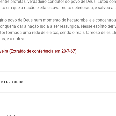
 entre profetas, verdadeiro condutor do povo de Deus. Lutou con
 em que a nação eleita estava muito deteriorada, e salvou-a d
igir o povo de Deus num momento de hecatombe, ele concentrou
dor queria dar à nação judia a ser ressurgida. Nesse espírito der
 foi formada uma rede de eleitos, sendo o mais famoso deles Eli
ias, e o obteve.
iveira (Extraído de conferência em 20-7-67)
 DIA - JULHO