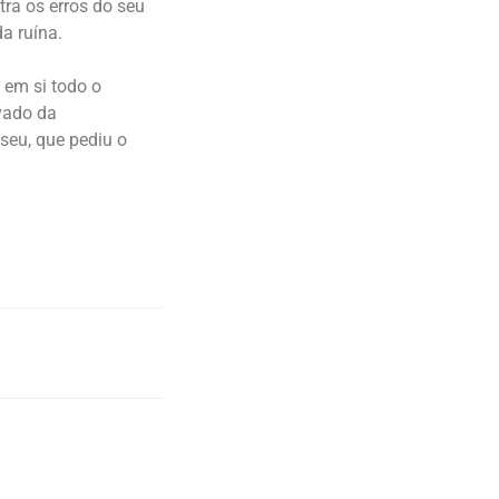
tra os erros do seu
a ruína.
 em si todo o
ivado da
seu, que pediu o