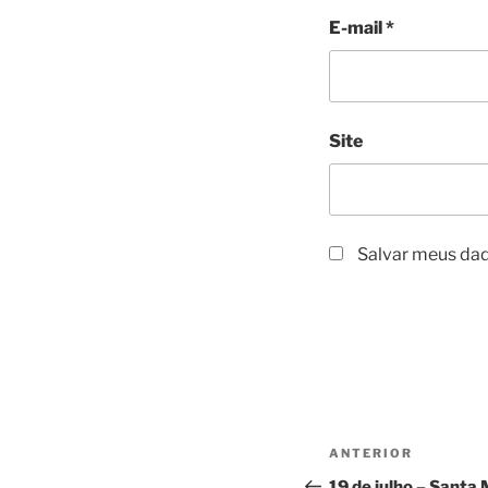
E-mail
*
Site
Salvar meus dad
ANTERIOR
19 de julho – Santa