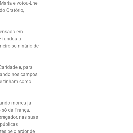
Maria e votou-Lhe,
do Oratório,
 pensado em
 e fundou a
meiro seminário de
Caridade e, para
egando nos campos
ue tinham como
uando morreu já
 só da França,
pregador, nas suas
 públicas
es pelo ardor de