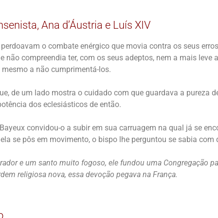
nsenista, Ana d’Áustria e Luís XIV
 perdoavam o combate enérgico que movia contra os seus erros
le não compreendia ter, com os seus adeptos, nem a mais leve 
o mesmo a não cumprimentá-los.
ue, de um lado mostra o cuidado com que guardava a pureza de 
epotência dos eclesiásticos de então.
 Bayeux convidou-o a subir em sua carruagem na qual já se enc
ela se pôs em movimento, o bispo lhe perguntou se sabia com 
ador e um santo muito fogoso, ele fundou uma Congregação par
rdem religiosa nova, essa devoção pegava na França.
o