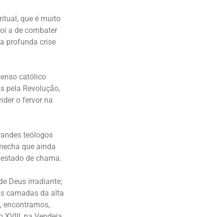
itual, que é muito
foi a de combater
ma profunda crise
senso católico
as pela Revolução,
der o fervor na
randes teólogos
mecha que ainda
 estado de chama.
e Deus irradiante;
as camadas da alta
, encontramos,
 XVIII, na Vendeia