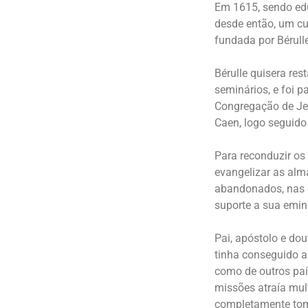
Em 1615, sendo edu
desde então, um cu
fundada por Bérull
Bérulle quisera res
seminários, e foi p
Congregação de Jes
Caen, logo seguido
Para reconduzir os
evangelizar as alm
abandonados, nas 
suporte a sua emin
Pai, apóstolo e do
tinha conseguido a
como de outros paí
missões atraía mult
completamente toma