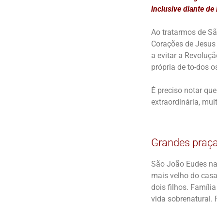
inclusive diante de
Ao tratarmos de S
Corações de Jesus 
a evitar a Revoluç
própria de to-dos o
É preciso notar qu
extraordinária, mu
Grandes praça
São João Eudes nas
mais velho do casal
dois filhos. Famíl
vida sobrenatural.