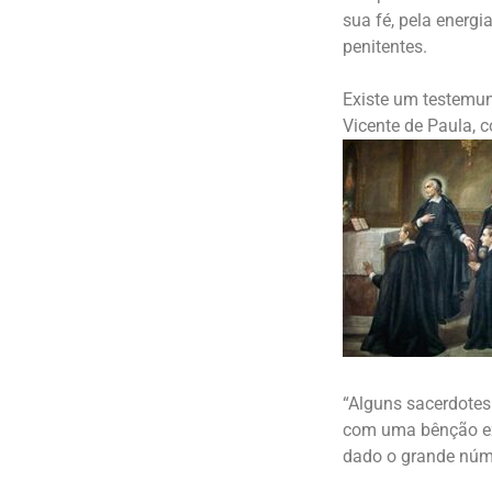
sua fé, pela energi
penitentes.
Existe um testemun
Vicente de Paula, 
“Alguns sacerdote
com uma bênção ext
dado o grande núme