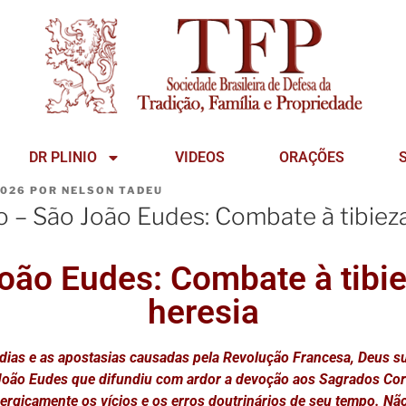
DR PLINIO
VIDEOS
ORAÇÕES
2026
POR
NELSON TADEU
o – São João Eudes: Combate à tibieza
oão Eudes: Combate à tibie
heresia
gédias e as apostasias causadas pela Revolução Francesa, Deus s
João Eudes que difundiu com ardor a devoção aos Sagrados Cor
ergicamente os vícios e os erros doutrinários de seu tempo. Nã