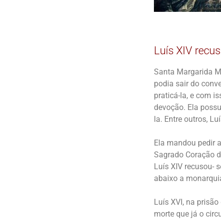
Luís XIV recu
Santa Margarida Ma
podia sair do conv
praticá-la, e com 
devoção. Ela poss
la. Entre outros, Luí
Ela mandou pedir a
Sagrado Coração de
Luís XIV recusou- s
abaixo a monarqui
Luís XVI, na prisã
morte que já o circ