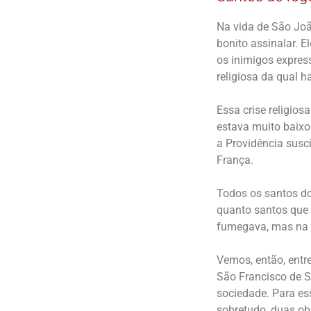
Na vida de São João
bonito assinalar. E
os inimigos express
religiosa da qual h
Essa crise religios
estava muito baixo.
a Providência susc
França.
Todos os santos do
quanto santos que
fumegava, mas na 
Vemos, então, entr
São Francisco de S
sociedade. Para es
sobretudo, duas ob