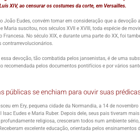
 Luís XIV, ao censurar os costumes da corte, em Versailles.
ão João Eudes, convém tomar em consideração que a devoção 
e Maria suscitou, nos séculos XVII e XVIII, toda espécie de mo
ão Francesa. No século XIX, e durante uma parte do XX, foi ta
s contrarrevolucionários.
e essa devoção, tão combatida pelos jansenistas, é de uma subs
ito recomendada pelos documentos pontifícios e por vários sant
s públicas se enchiam para ouvir suas prédica
ceu em Ery, pequena cidade da Normandia, a 14 de novembro d
 Isac Eudes e Maria Ruber. Depois dele, seus pais tiveram mais 
ia profundamente religiosa, cresceram todos num ambiente sério
 Receberam excelente educação, orientada pelos ensinamentos da