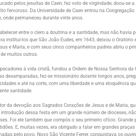
cado pelos jesuítas de Caen, fez voto de virgindade, doou-se a 
lto fervoroso. Da Universidade de Caen entrou na Congregação 
e, onde permaneceu durante vinte anos.
tabelecer entre o clero a doutrina e a santidade, mas não havia
ara instituí-los que São João Eudes, em 1643, deixou o Oratório
us e Maria; e com seus cinco companheiros padres abriu o pri
 de muitos outros.
 pecadores à vida cristã, fundou a Ordem de Nossa Senhora da 
as desamparadas, fez-se missionário durante longos anos, pr
cidades e até na corte, com uma liberdade e uma eloquência q
ente santidade.
utor da devoção aos Sagrados Corações de Jesus e de Maria, q
 introdução dessa festa em um grande número de dioceses, não
ses. Foi ele também que compôs o seu primeiro ofício. Grande 
idões. E, muitas vezes, era obrigado a falar em grandes praças
das pelo povo. Novo São Vicente Ferrer, conquistava os ouvint