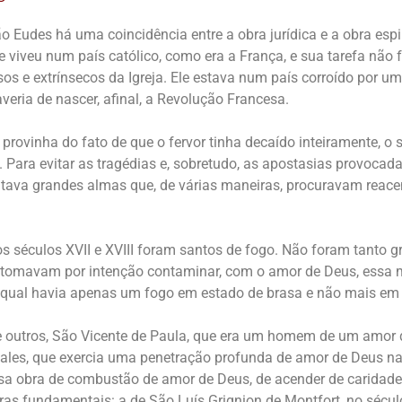
 Eudes há uma coincidência entre a obra jurídica e a obra espir
le viveu num país católico, como era a França, e sua tarefa não 
os e extrínsecos da Igreja. Ele estava num país corroído por u
averia de nascer, afinal, a Revolução Francesa.
a provinha do fato de que o fervor tinha decaído inteiramente, o 
 Para evitar as tragédias e, sobretudo, as apostasias provocad
itava grandes almas que, de várias maneiras, procuravam reacen
s séculos XVII e XVIII foram santos de fogo. Não foram tanto g
 tomavam por intenção contaminar, com o amor de Deus, essa 
qual havia apenas um fogo em estado de brasa e não mais em
e outros, São Vicente de Paula, que era um homem de um amor d
ales, que exercia uma penetração profunda de amor de Deus n
sa obra de combustão de amor de Deus, de acender de caridade
ras fundamentais: a de São Luís Grignion de Montfort, no século