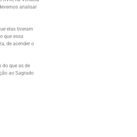
 devemos analisar
ue elas tiveram
do que essa
za, de acender o
 do que as de
oção ao Sagrado