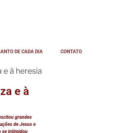
SANTO DE CADA DIA
CONTATO
 e à heresia
za e à
uscitou grandes
ações de Jesus e
o se intimidou