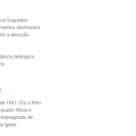
aos Sagrados
vimentos destinados
mbém a devoção
tância teológica
os.
s
e 1601. Era o filho
quatro filhas e
, impregnado de
 Igreja.