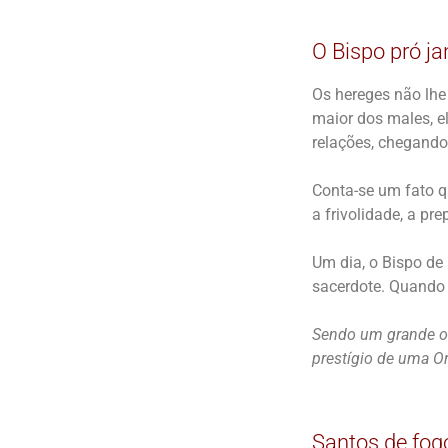
O Bispo pró ja
Os hereges não lhe
maior dos males, e
relações, chegand
Conta-se um fato q
a frivolidade, a pr
Um dia, o Bispo de
sacerdote. Quando 
Sendo um grande or
prestígio de uma O
Santos de fog