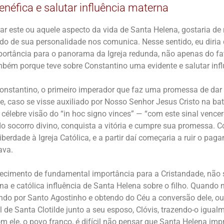
enéfica e salutar influência materna
r este ou aquele aspecto da vida de Santa Helena, gostaria de 
do de sua personalidade nos comunica. Nesse sentido, eu diria 
ortância para o panorama da Igreja redunda, não apenas do fat
mbém porque teve sobre Constantino uma evidente e salutar infl
Constantino, o primeiro imperador que faz uma promessa de dar l
te, caso se visse auxiliado por Nosso Senhor Jesus Cristo na ba
a célebre visão do “in hoc signo vinces” — “com este sinal vencer
 socorro divino, conquista a vitória e cumpre sua promessa. C
iberdade à Igreja Católica, e a partir daí começaria a ruir o pag
ava.
ecimento de fundamental importância para a Cristandade, não 
na e católica influência de Santa Helena sobre o filho. Quando
do por Santo Agostinho e obtendo do Céu a conversão dele, o
de Santa Clotilde junto a seu esposo, Clóvis, trazendo-o igual
com ele, o povo franco, é difícil não pensar que Santa Helena im