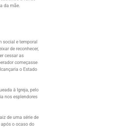
ia da mãe.
 social e temporal
ixar de reconhecer,
er cessar as
mperador começasse
alcançaria o Estado
ueada à Igreja, pelo
ria nos esplendores
aiz de uma série de
o após o ocaso do