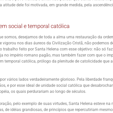
 a atitude dele foi motivada, em grande medida, pela ascendênc
em social e temporal católica
 que somos, desejamos de toda a alma uma restauração da ordem
e vigorou nos dias áureos da Civilização Cristã, não podemos de
o trabalho feito por Santa Helena com esse objetivo: não só faz
reja no império romano pagão, mas também fazer com que o i
m temporal católica, prólogo da plenitude de catolicidade que 
e, por vários lados verdadeiramente glorioso. Pela liberdade franq
os, e por esse ideal de unidade social católica que desabrocha
opéia, os quais perdurariam ao longo de séculos.
oração, pelo exemplo de suas virtudes, Santa Helena esteve na r
sas, de idéias grandiosas, de princípios que repercutiriam mesm