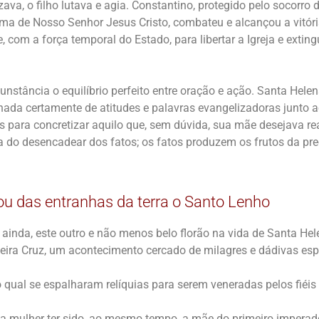
va, o filho lutava e agia. Constantino, protegido pelo socorro 
ma de Nosso Senhor Jesus Cristo, combateu e alcançou a vitóri
 com a força temporal do Estado, para libertar a Igreja e exting
cunstância o equilíbrio perfeito entre oração e ação. Santa Helen
da certamente de atitudes e palavras evangelizadoras junto ao 
 para concretizar aquilo que, sem dúvida, sua mãe desejava rea
 do desencadear dos fatos; os fatos produzem os frutos da pre
rou das entranhas da terra o Santo Lenho
ainda, este outro e não menos belo florão na vida de Santa Hele
eira Cruz, um acontecimento cercado de milagres e dádivas esp
 qual se espalharam relíquias para serem veneradas pelos fiéis
sa mulher ter sido, ao mesmo tempo, a mãe do primeiro imperado