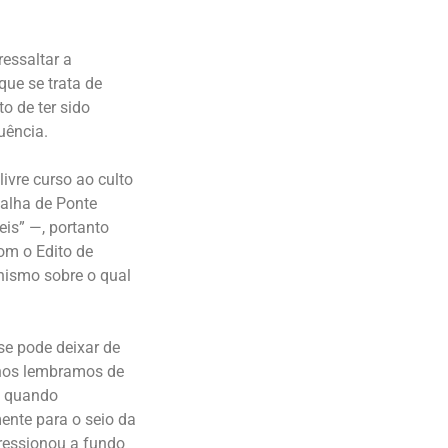
ressaltar a
que se trata de
o de ter sido
uência.
ivre curso ao culto
talha de Ponte
eis” —, portanto
om o Edito de
anismo sobre o qual
se pode deixar de
 nos lembramos de
u quando
mente para o seio da
pressionou a fundo