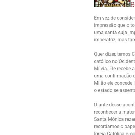
B
Em vez de considera
impressão que o to
uma santa cuja imp
imperatriz, mas ta
Quer dizer, temos 
católico no Ociden
Mílvia. Ele recebe 
uma confirmação do
Milão ele concede l
o estado se assent
Diante desse acont
reconhecer a mater
Santa Mônica rezan
recordamos o papel 
Igreja Católica e, 