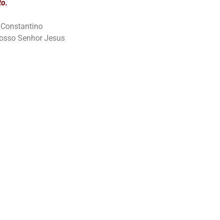
to.
e Constantino
 Nosso Senhor Jesus