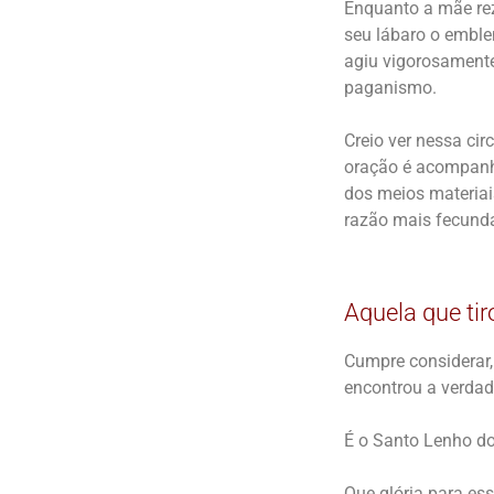
Enquanto a mãe reza
seu lábaro o emble
agiu vigorosamente,
paganismo.
Creio ver nessa cir
oração é acompanha
dos meios materiais
razão mais fecunda
Aquela que ti
Cumpre considerar, 
encontrou a verdad
É o Santo Lenho do
Que glória para es