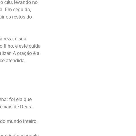
do céu, levando no
a. Em seguida,
uir os restos do
a reza, e sua
filho, e este cuida
lizar. A oração é a
ce atendida.
na: foi ela que
eciais de Deus.
 do mundo inteiro.
r cristão e aquela