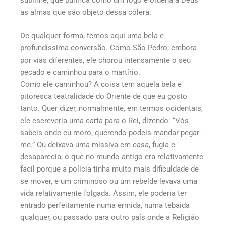
sublime, que purifica como um fogo e ordena a Deus
as almas que são objeto dessa cólera.
De qualquer forma, temos aqui uma bela e
profundíssima conversão. Como São Pedro, embora
por vias diferentes, ele chorou intensamente o seu
pecado e caminhou para o martírio.
Como ele caminhou? A coisa tem aquela bela e
pitoresca teatralidade do Oriente de que eu gosto
tanto. Quer dizer, normalmente, em termos ocidentais,
ele escreveria uma carta para o Rei, dizendo: “Vós
sabeis onde eu moro, querendo podeis mandar pegar-
me.” Ou deixava uma missiva em casa, fugia e
desaparecia, o que no mundo antigo era relativamente
fácil porque a polícia tinha muito mais dificuldade de
se mover, e um criminoso ou um rebelde levava uma
vida relativamente folgada. Assim, ele poderia ter
entrado perfeitamente numa ermida, numa tebaida
qualquer, ou passado para outro país onde a Religião