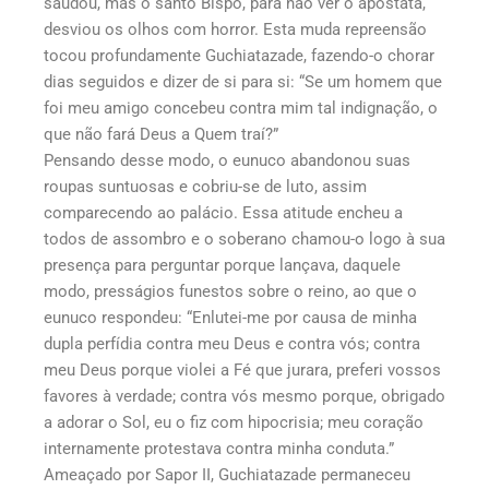
saudou, mas o santo Bispo, para não ver o apóstata,
desviou os olhos com horror. Esta muda repreensão
tocou profundamente Guchiatazade, fazendo-o chorar
dias seguidos e dizer de si para si: “Se um homem que
foi meu amigo concebeu contra mim tal indignação, o
que não fará Deus a Quem traí?”
Pensando desse modo, o eunuco abandonou suas
roupas suntuosas e cobriu-se de luto, assim
comparecendo ao palácio. Essa atitude encheu a
todos de assombro e o soberano chamou-o logo à sua
presença para perguntar porque lançava, daquele
modo, presságios funestos sobre o reino, ao que o
eunuco respondeu: “Enlutei-me por causa de minha
dupla perfídia contra meu Deus e contra vós; contra
meu Deus porque violei a Fé que jurara, preferi vossos
favores à verdade; contra vós mesmo porque, obrigado
a adorar o Sol, eu o fiz com hipocrisia; meu coração
internamente protestava contra minha conduta.”
Ameaçado por Sapor II, Guchiatazade permaneceu