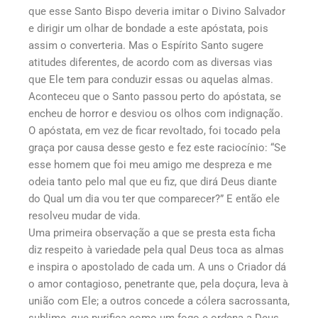
que esse Santo Bispo deveria imitar o Divino Salvador
e dirigir um olhar de bondade a este apóstata, pois
assim o converteria. Mas o Espírito Santo sugere
atitudes diferentes, de acordo com as diversas vias
que Ele tem para conduzir essas ou aquelas almas.
Aconteceu que o Santo passou perto do apóstata, se
encheu de horror e desviou os olhos com indignação.
O apóstata, em vez de ficar revoltado, foi tocado pela
graça por causa desse gesto e fez este raciocínio: “Se
esse homem que foi meu amigo me despreza e me
odeia tanto pelo mal que eu fiz, que dirá Deus diante
do Qual um dia vou ter que comparecer?” E então ele
resolveu mudar de vida.
Uma primeira observação a que se presta esta ficha
diz respeito à variedade pela qual Deus toca as almas
e inspira o apostolado de cada um. A uns o Criador dá
o amor contagioso, penetrante que, pela doçura, leva à
união com Ele; a outros concede a cólera sacrossanta,