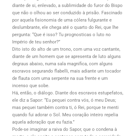
diante de si, enlevado, a sublimidade do furor do Bispo
que não o olhou ao ser conduzido à prisão. Fascinado
por aquela fisionomia de uma cólera fulgurante e
deslumbrante, ele chega até o quarto do Rei, que lhe
pergunta: “Que é isso? Tu prognosticas o luto no
Império de teu senhor?”
Dito isto do alto de um trono, com uma voz cantante,
diante de um homem que se apresenta de luto alguns
degraus abaixo, numa sala magnífica, com alguns
escravos segurando flabelli, mais adiante um tocador
de flauta com uma serpente na sua frente e um
incenso que sobe.
Há, então, o diálogo. Diante dos escravos estupefatos,
ele diz a Sapor: “Eu pequei contra vós, ó meu Deus;
mas pequei também contra ti, ó Rei, porque te menti
quando fui adorar o Sol. Meu coração inteiro repelia
aquela adoração que eu fazia.”
Pode-se imaginar a raiva do Sapor, que o condena à