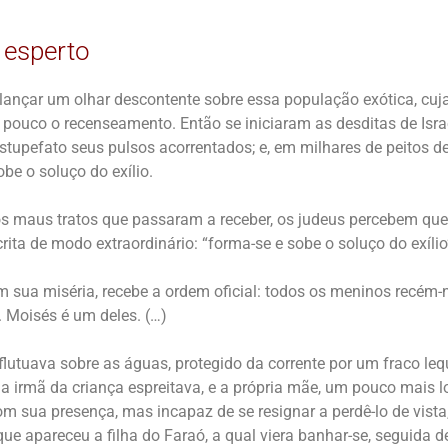
 esperto
ançar um olhar descontente sobre essa população exótica, cuj
ouco o recenseamento. Então se iniciaram as desditas de Isra
 estupefato seus pulsos acorrentados; e, em milhares de peitos 
obe o soluço do exílio.
os maus tratos que passaram a receber, os judeus percebem que
ita de modo extraordinário: “forma-se e sobe o soluço do exílio”
em sua miséria, recebe a ordem oficial: todos os meninos recém
. Moisés é um deles. (…)
 flutuava sobre as águas, protegido da corrente por um fraco leq
 a irmã da criança espreitava, e a própria mãe, um pouco mais 
com sua presença, mas incapaz de se resignar a perdê-lo de vist
que apareceu a filha do Faraó, a qual viera banhar-se, seguida d