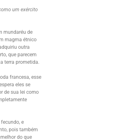
, como um exército
um mundaréu de
 um magma étnico
adquiriu outra
erto, que parecem
a terra prometida.
toda francesa, esse
espera eles se
r de sua lei como
ompletamente
i fecundo, e
nto, pois também
 melhor do que