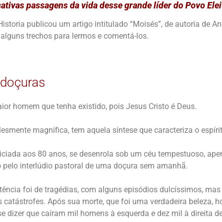
ativas passagens da vida desse grande líder do Povo Elei
Historia publicou um artigo intitulado “Moisés”, de autoria de A
alguns trechos para lermos e comentá-los.
 doçuras
aior homem que tenha existido, pois Jesus Cristo é Deus.
esmente magnífica, tem aquela síntese que caracteriza o espírit
niciada aos 80 anos, se desenrola sob um céu tempestuoso, ape
pelo interlúdio pastoral de uma doçura sem amanhã.
stência foi de tragédias, com alguns episódios dulcíssimos, mas
s catástrofes. Após sua morte, que foi uma verdadeira beleza, 
se dizer que caíram mil homens à esquerda e dez mil à direita dele