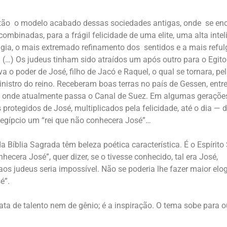
então o modelo acabado dessas sociedades antigas, onde se e
binadas, para a frágil felicidade de uma elite, uma alta inteli
ia, o mais extremado refinamento dos sentidos e a mais reful
. (…) Os judeus tinham sido atraídos um após outro para o Egit
a o poder de José, filho de Jacó e Raquel, o qual se tornara, pe
inistro do reino. Receberam boas terras no país de Gessen, entre
 onde atualmente passa o Canal de Suez. Em algumas gerações 
protegidos de José, multiplicados pela felicidade, até o dia — 
 egípcio um “rei que não conhecera José”…
 Bíblia Sagrada têm beleza poética característica. É o Espírito
hecera José”, quer dizer, se o tivesse conhecido, tal era José,
os judeus seria impossível. Não se poderia lhe fazer maior elo
é”.
rata de talento nem de gênio; é a inspiração. O tema sobe para 