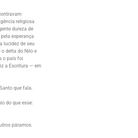
ncontravam
gência religiosa
gente dureza de
o pela esperança
la lucidez de seu
 o delta do Nilo e
o país foi
diz a Escritura — em
 Santo que fala.
gio do que esse:
outros páramos.