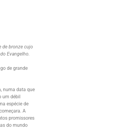
e de bronze cujo
 do Evangelho.
ago de grande
ia, numa data que
o um débil
uma espécie de
 começara. A
rutos promissores
nicas do mundo