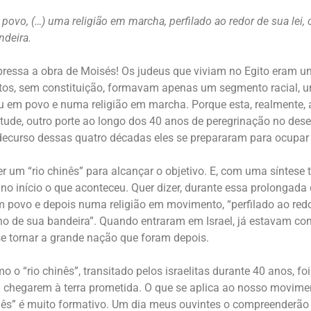
m povo, (…) uma religião em marcha, perfilado ao redor de sua lei
ndeira.
ressa a obra de Moisés! Os judeus que viviam no Egito eram 
itos, sem constituição, formavam apenas um segmento racial,
u em povo e numa religião em marcha. Porque esta, realmente, 
itude, outro porte ao longo dos 40 anos de peregrinação no des
 decurso dessas quatro décadas eles se prepararam para ocupar 
r um “rio chinês” para alcançar o objetivo. E, com uma síntese 
 no início o que aconteceu. Quer dizer, durante essa prolongada 
povo e depois numa religião em movimento, “perfilado ao redo
no de sua bandeira”. Quando entraram em Israel, já estavam c
se tornar a grande nação que foram depois.
mo o “rio chinês”, transitado pelos israelitas durante 40 anos, fo
 chegarem à terra prometida. O que se aplica ao nosso movime
inês” é muito formativo. Um dia meus ouvintes o compreenderão