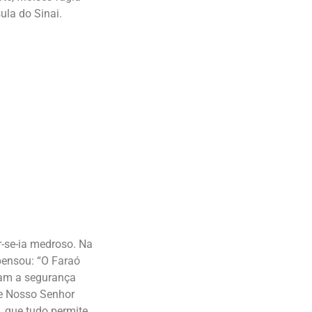
ula do Sinai.
r-se-ia medroso. Na
 pensou: “O Faraó
mam a segurança
de Nosso Senhor
, que tudo permite