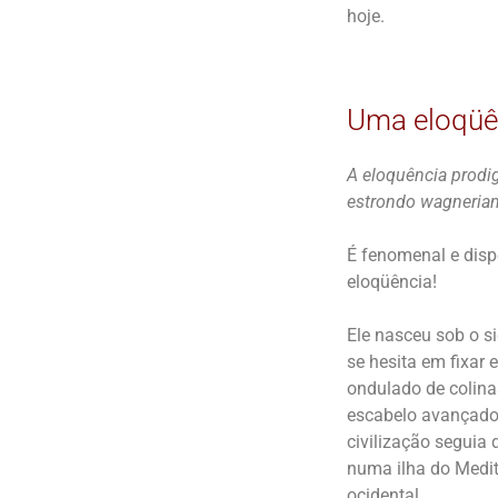
hoje.
Uma eloqüê
A eloquência prodi
estrondo wagnerian
É fenomenal e disp
eloqüência!
Ele nasceu sob o si
se hesita em fixar 
ondulado de colinas
escabelo avançado 
civilização seguia 
numa ilha do Medite
ocidental.