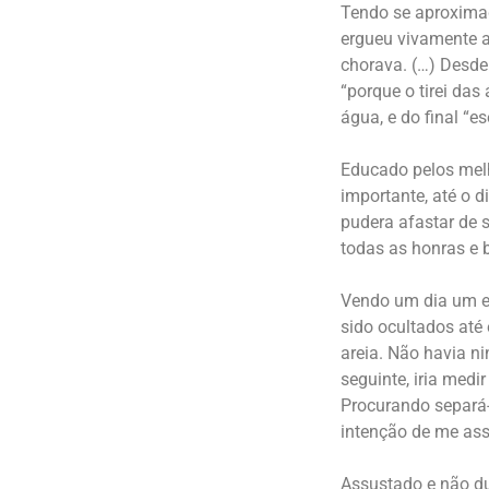
Tendo se aproximad
ergueu vivamente a
chorava. (…) Desde
“porque o tirei das
água, e do final “es
Educado pelos melh
importante, até o 
pudera afastar de s
todas as honras e b
Vendo um dia um eg
sido ocultados até 
areia. Não havia n
seguinte, iria medi
Procurando separá-l
intenção de me ass
Assustado e não du