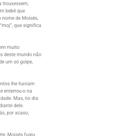
a trouxessem,
 um bebê que
 o nome de Moisés,
“moj”, que significa
gem muito
des deste mundo não
 de um só golpe,
entos lhe haviam
e enterrou-o na
idade. Mas, no dia
diante dele.
ás, por acaso,
te, Moisés fugiu