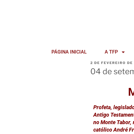
PÁGINA INICIAL
A TFP
2 DE FEVEREIRO DE
04 de setem
M
Profeta, legisla
Antigo Testament
no Monte Tabor, n
católico André Fr