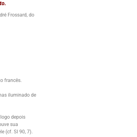
to.
ndré Frossard, do
o francês.
nas iluminado de
 logo depois
houve sua
 (cf. Sl 90, 7).