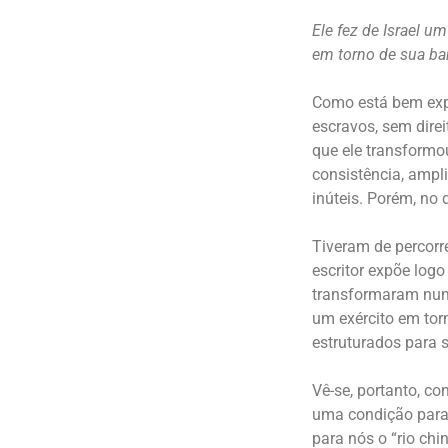
Ele fez de Israel u
em torno de sua ba
Como está bem exp
escravos, sem dire
que ele transformo
consistência, ampl
inúteis. Porém, no
Tiveram de percorre
escritor expõe logo
transformaram num 
um exército em tor
estruturados para 
Vê-se, portanto, co
uma condição para
para nós o “rio ch