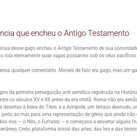
ncia que encheu o Antigo Testamento
giosa desse gago encheu o Antigo Testamento de sua sonoridad
o rola eternamente suas vagas possantes sob os céus pacíficos
ensa qualquer comentário. Moisés de fato era gago, mas um g
gno da primeira perseguição anti semítica registrada na Histór
entre os séculos XV e XII antes da era cristã. Roma não era senã
 desertas à beira do Tibre, e a Acrópole, um terraço desnudo, 
junto ao mar, para uma representação de gênio que ainda não
dois rios — o Nilo, o Eufrates — e começava a enxertar alguns f
rrâneo, Creta, plataforma inicial das artes, das leis e das téc