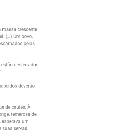
a massa crescente
el. (…) Um povo,
descarnados pelas
 estão desterrados.
.
-nascidos deverão
ue de caules. À
longe, temerosa de
a, esperava um
e suas servas.