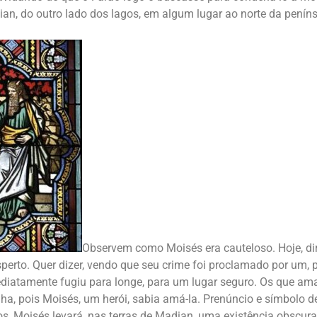
ian, do outro lado dos lagos, em algum lugar ao norte da peníns
Observem como Moisés era cauteloso. Hoje, di
esperto. Quer dizer, vendo que seu crime foi proclamado por um,
diatamente fugiu para longe, para um lugar seguro. Os que a
a, pois Moisés, um herói, sabia amá-la. Prenúncio e símbolo 
s, Moisés levará, nas terras de Madian, uma existência obscura