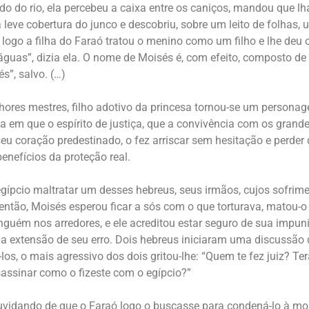
o do rio, ela percebeu a caixa entre os caniços, mandou que lh
 leve cobertura do junco e descobriu, sobre um leito de folhas,
 logo a filha do Faraó tratou o menino como um filho e lhe deu
 águas”, dizia ela. O nome de Moisés é, com efeito, composto de 
és”, salvo. (…)
ores mestres, filho adotivo da princesa tornou-se um persona
dia em que o espírito de justiça, que a convivência com os gran
eu coração predestinado, o fez arriscar sem hesitação e perder
enefícios da proteção real.
ípcio maltratar um desses hebreus, seus irmãos, cujos sofrim
então, Moisés esperou ficar a sós com o que torturava, matou-o 
inguém nos arredores, e ele acreditou estar seguro de sua impun
r a extensão de seu erro. Dois hebreus iniciaram uma discussão 
os, o mais agressivo dos dois gritou-lhe: “Quem te fez juiz? Ter
assinar como o fizeste com o egípcio?”
vidando de que o Faraó logo o buscasse para condená-lo à mor