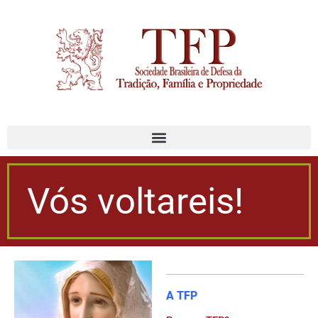
Vós voltareis!
A TFP