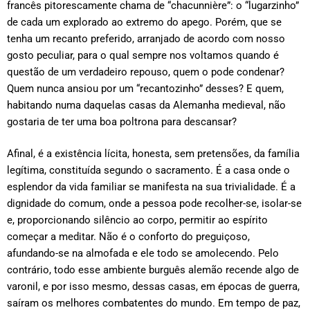
francês pitorescamente chama de “chacunnière”: o “lugarzinho”
de cada um explorado ao extremo do apego. Porém, que se
tenha um recanto preferido, arranjado de acordo com nosso
gosto peculiar, para o qual sempre nos voltamos quando é
questão de um verdadeiro repouso, quem o pode condenar?
Quem nunca ansiou por um “recantozinho” desses? E quem,
habitando numa daquelas casas da Alemanha medieval, não
gostaria de ter uma boa poltrona para descansar?
Afinal, é a existência lícita, honesta, sem pretensões, da família
legítima, constituída segundo o sacramento. É a casa onde o
esplendor da vida familiar se manifesta na sua trivialidade. É a
dignidade do comum, onde a pessoa pode recolher-se, isolar-se
e, proporcionando silêncio ao corpo, permitir ao espírito
começar a meditar. Não é o conforto do preguiçoso,
afundando-se na almofada e ele todo se amolecendo. Pelo
contrário, todo esse ambiente burguês alemão recende algo de
varonil, e por isso mesmo, dessas casas, em épocas de guerra,
saíram os melhores combatentes do mundo. Em tempo de paz,