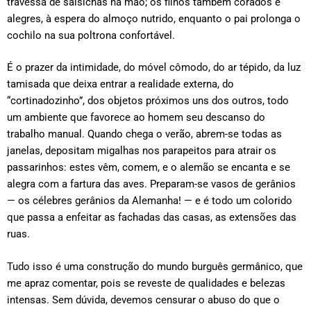
travessa de salsichas na mão; os filhos também corados e
alegres, à espera do almoço nutrido, enquanto o pai prolonga o
cochilo na sua poltrona confortável.
É o prazer da intimidade, do móvel cômodo, do ar tépido, da luz
tamisada que deixa entrar a realidade externa, do
“cortinadozinho”, dos objetos próximos uns dos outros, todo
um ambiente que favorece ao homem seu descanso do
trabalho manual. Quando chega o verão, abrem-se todas as
janelas, depositam migalhas nos parapeitos para atrair os
passarinhos: estes vêm, comem, e o alemão se encanta e se
alegra com a fartura das aves. Preparam-se vasos de gerânios
— os célebres gerânios da Alemanha! — e é todo um colorido
que passa a enfeitar as fachadas das casas, as extensões das
ruas.
Tudo isso é uma construção do mundo burguês germânico, que
me apraz comentar, pois se reveste de qualidades e belezas
intensas. Sem dúvida, devemos censurar o abuso do que o