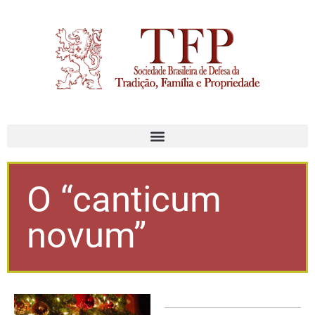
O “canticum
novum”