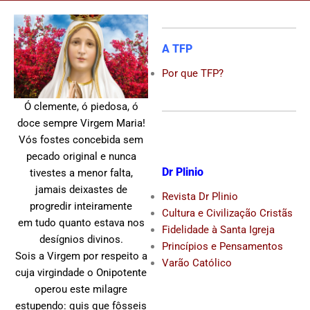
A TFP
Por que TFP?
Ó clemente, ó piedosa, ó
doce sempre Virgem Maria!
Vós fostes concebida sem
pecado original e nunca
Dr Plinio
tivestes a menor falta,
jamais deixastes de
Revista Dr Plinio
progredir inteiramente
Cultura e Civilização Cristãs
em tudo quanto estava nos
Fidelidade à Santa Igreja
desígnios divinos.
Princípios e Pensamentos
Sois a Virgem por respeito a
Varão Católico
cuja virgindade o Onipotente
operou este milagre
estupendo: quis que fôsseis