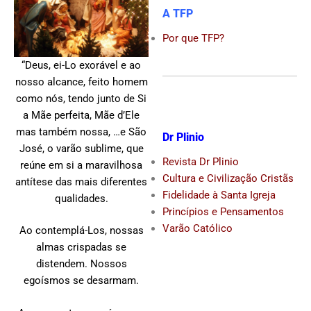
A TFP
Por que TFP?
“Deus, ei-Lo exorável e ao
nosso alcance, feito homem
como nós, tendo junto de Si
a Mãe perfeita, Mãe d’Ele
mas também nossa, …e São
Dr Plinio
José, o varão sublime, que
Revista Dr Plinio
reúne em si a maravilhosa
Cultura e Civilização Cristãs
antítese das mais diferentes
Fidelidade à Santa Igreja
qualidades.
Princípios e Pensamentos
Varão Católico
Ao contemplá-Los, nossas
almas crispadas se
distendem. Nossos
egoísmos se desarmam.