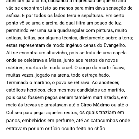
afunilam para cima, causando a impressão de que no alto
vão se encontrar; isto ao menos para mim dava sensação de
asfixia. E por todos os lados terra e sepulturas. Em certo
ponto vê-se uma clareira, da qual filtra um pouco de luz,
permitindo ver uma sala quadrangular com pinturas, muito
antigas, feitas, por alguma técnica, diretamente sobre a terra;
estas representam de modo ingênuo cenas do Evangelho.
Ali se encontra um altarzinho, pois se trata de uma capela
onde se celebrava a Missa, junto aos restos de novos
mártires, mortos de modo cruel. O corpo do mártir ficava,
muitas vezes, jogado na arena, todo estraçalhado.
Terminado o martírio, o povo se retirava. Ao anoitecer,
católicos heroicos, eles mesmos candidatos ao martírio,
pois caso fossem pegos seriam também martirizados, em
meio às trevas se arrastavam até o Circo Máximo ou até o
os quais traziam em
Coliseu para pegar aqueles restos,
panos, embebidos em perfume, até as catacumbas onde
entravam por um orifício oculto feito no chão.