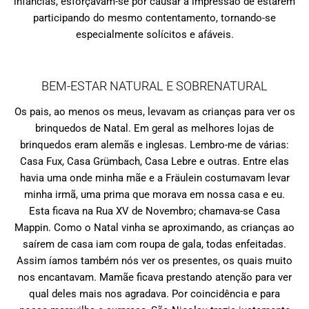
infâncias, esforçavam-se por causar a impressão de estarem
participando do mesmo contentamento, tornando-se
especialmente solícitos e afáveis.
BEM-ESTAR NATURAL E SOBRENATURAL
Os pais, ao menos os meus, levavam as crianças para ver os
brinquedos de Natal. Em geral as melhores lojas de
brinquedos eram alemãs e inglesas. Lembro-me de várias:
Casa Fux, Casa Grümbach, Casa Lebre e outras. Entre elas
havia uma onde minha mãe e a Fräulein costumavam levar
minha irmã, uma prima que morava em nossa casa e eu.
Esta ficava na Rua XV de Novembro; chamava-se Casa
Mappin. Como o Natal vinha se aproximando, as crianças ao
saírem de casa iam com roupa de gala, todas enfeitadas.
Assim íamos também nós ver os presentes, os quais muito
nos encantavam. Mamãe ficava prestando atenção para ver
qual deles mais nos agradava. Por coincidência e para