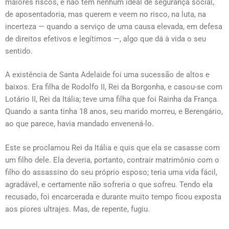
maiores riscos, e não têm nenhum ideal de segurança social,
de aposentadoria, mas querem e veem no risco, na luta, na
incerteza — quando a serviço de uma causa elevada, em defesa
de direitos efetivos e legítimos —, algo que dá à vida o seu
sentido.
A existência de Santa Adelaide foi uma sucessão de altos e
baixos. Era filha de Rodolfo II, Rei da Borgonha, e casou-se com
Lotário II, Rei da Itália; teve uma filha que foi Rainha da França.
Quando a santa tinha 18 anos, seu marido morreu, e Berengário,
ao que parece, havia mandado envenená-lo.
Este se proclamou Rei da Itália e quis que ela se casasse com
um filho dele. Ela deveria, portanto, contrair matrimônio com o
filho do assassino do seu próprio esposo; teria uma vida fácil,
agradável, e certamente não sofreria o que sofreu. Tendo ela
recusado, foi encarcerada e durante muito tempo ficou exposta
aos piores ultrajes. Mas, de repente, fugiu.