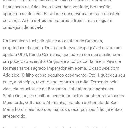
Itália e ofereceu a mão de seu filho à viúva de sua vítima.
Recusando-se Adelaide a fazer-lhe a vontade, Berengário
apoderou-se de seus Estados e conservou-a presa no castelo
de Garda. Aí ela sofreu os maiores ultrajes, mas ninguém
conseguiu demovê-la.
Conseguindo fugir, dirigiu-se ao castelo de Canossa,
propriedade da Igreja. Dessa fortaleza inexpugnável enviou um
apelo a Oto I, Rei da Germânia, que correu em seu auxílio com
um poderoso exército. Cingiu ele a coroa da Itália em Pavia, e
foi mais tarde sagrado Imperador em Roma. E casou-se com
Adelaide. O filho desse segundo casamento, Oto II, sucedeu seu
pai e, a princípio, revoltou-se contra sua mãe. Temendo pela
vida, ela refugiou-se na Borgonha. Foi então que conheceu
Santo Odilon, e espalhou benefícios pelos mosteiros franceses.
Mais tarde, voltando à Alemanha, mandou ao túmulo de São
Martinho o mais rico dos mantos usado por seu filho, já então
arrependido.