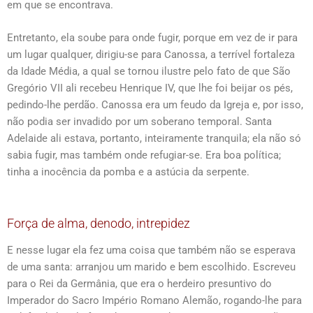
em que se encontrava.
Entretanto, ela soube para onde fugir, porque em vez de ir para
um lugar qualquer, dirigiu-se para Canossa, a terrível fortaleza
da Idade Média, a qual se tornou ilustre pelo fato de que São
Gregório VII ali recebeu Henrique IV, que lhe foi beijar os pés,
pedindo-lhe perdão. Canossa era um feudo da Igreja e, por isso,
não podia ser invadido por um soberano temporal. Santa
Adelaide ali estava, portanto, inteiramente tranquila; ela não só
sabia fugir, mas também onde refugiar-se. Era boa política;
tinha a inocência da pomba e a astúcia da serpente.
Força de alma, denodo, intrepidez
E nesse lugar ela fez uma coisa que também não se esperava
de uma santa: arranjou um marido e bem escolhido. Escreveu
para o Rei da Germânia, que era o herdeiro presuntivo do
Imperador do Sacro Império Romano Alemão, rogando-lhe para