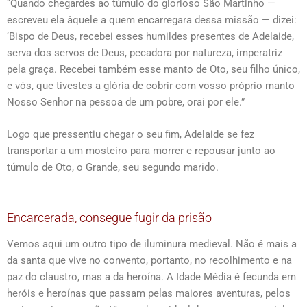
“Quando chegardes ao túmulo do glorioso São Martinho —
escreveu ela àquele a quem encarregara dessa missão — dizei:
‘Bispo de Deus, recebei esses humildes presentes de Adelaide,
serva dos servos de Deus, pecadora por natureza, imperatriz
pela graça. Recebei também esse manto de Oto, seu filho único,
e vós, que tivestes a glória de cobrir com vosso próprio manto
Nosso Senhor na pessoa de um pobre, orai por ele.”
Logo que pressentiu chegar o seu fim, Adelaide se fez
transportar a um mosteiro para morrer e repousar junto ao
túmulo de Oto, o Grande, seu segundo marido.
Encarcerada, consegue fugir da prisão
Vemos aqui um outro tipo de iluminura medieval. Não é mais a
da santa que vive no convento, portanto, no recolhimento e na
paz do claustro, mas a da heroína. A Idade Média é fecunda em
heróis e heroínas que passam pelas maiores aventuras, pelos