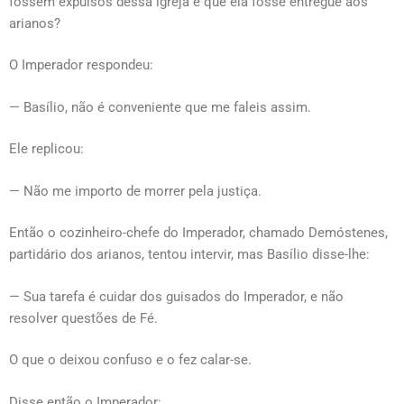
fossem expulsos dessa igreja e que ela fosse entregue aos
arianos?
O Imperador respondeu:
— Basílio, não é conveniente que me faleis assim.
Ele replicou:
— Não me importo de morrer pela justiça.
Então o cozinheiro-chefe do Imperador, chamado Demóstenes,
partidário dos arianos, tentou intervir, mas Basílio disse-lhe:
— Sua tarefa é cuidar dos guisados do Imperador, e não
resolver questões de Fé.
O que o deixou confuso e o fez calar-se.
Disse então o Imperador: