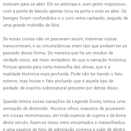
estavam para se abrir. Ele se antecipa e, num gesto majestoso,
com a ponta do báculo apenas toca na porta e esta se abre. Os
hereges foram confundidos e o coro entra cantando, seguido de
uma grande multidão de fiéis.
Se essas coisas não se passaram assim, inúmeras outras
transcorreram, e as circunstâncias eram tais que podiam ter se
passado dessa forma. De maneira que há um resíduo de
verdade nisso, até mais verdadeiro do que a narração histórica.
Porque aponta para certa maravilha das almas, que é a
realidade histórica mais profunda. Pode não ter havido o fato
externo, mas houve o fato profundo que é aquele tipo de
piedade, de espírito sobrenatural presente por detrás disso.
Quando lemos essas narrações da Légende Dorée, temos uma
sensação de distensão. Nossos olhos, exaustos de pousarem
em coisas monstruosas, em toda espécie de sujeira e de borra
deste século, fixam-se nisso meio encantados e maravilhados,
e uma espécie de hino de admiração começa a subir de dentro