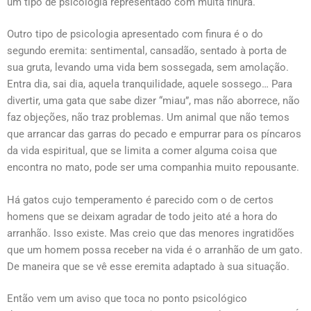
um tipo de psicologia representado com muita finura.
Outro tipo de psicologia apresentado com finura é o do
segundo eremita: sentimental, cansadão, sentado à porta de
sua gruta, levando uma vida bem sossegada, sem amolação.
Entra dia, sai dia, aquela tranquilidade, aquele sossego… Para
divertir, uma gata que sabe dizer “miau”, mas não aborrece, não
faz objeções, não traz problemas. Um animal que não temos
que arrancar das garras do pecado e empurrar para os píncaros
da vida espiritual, que se limita a comer alguma coisa que
encontra no mato, pode ser uma companhia muito repousante.
Há gatos cujo temperamento é parecido com o de certos
homens que se deixam agradar de todo jeito até a hora do
arranhão. Isso existe. Mas creio que das menores ingratidões
que um homem possa receber na vida é o arranhão de um gato.
De maneira que se vê esse eremita adaptado à sua situação.
Então vem um aviso que toca no ponto psicológico