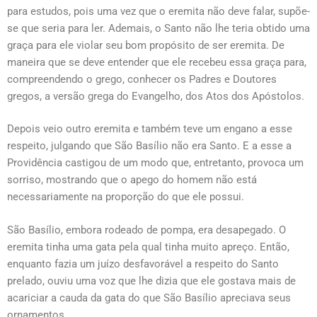
para estudos, pois uma vez que o eremita não deve falar, supõe-
se que seria para ler. Ademais, o Santo não lhe teria obtido uma
graça para ele violar seu bom propósito de ser eremita. De
maneira que se deve entender que ele recebeu essa graça para,
compreendendo o grego, conhecer os Padres e Doutores
gregos, a versão grega do Evangelho, dos Atos dos Apóstolos.
Depois veio outro eremita e também teve um engano a esse
respeito, julgando que São Basílio não era Santo. E a esse a
Providência castigou de um modo que, entretanto, provoca um
sorriso, mostrando que o apego do homem não está
necessariamente na proporção do que ele possui.
São Basílio, embora rodeado de pompa, era desapegado. O
eremita tinha uma gata pela qual tinha muito apreço. Então,
enquanto fazia um juízo desfavorável a respeito do Santo
prelado, ouviu uma voz que lhe dizia que ele gostava mais de
acariciar a cauda da gata do que São Basílio apreciava seus
ornamentos.