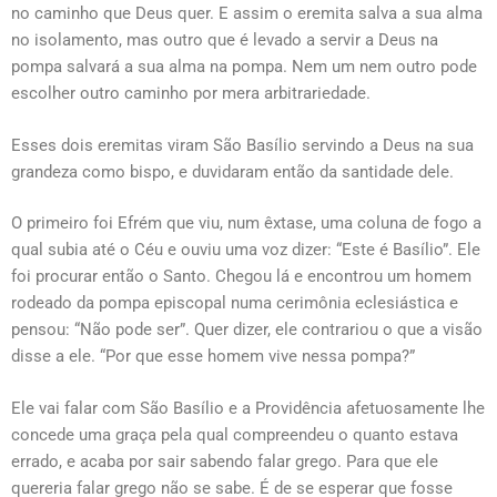
no caminho que Deus quer. E assim o eremita salva a sua alma
no isolamento, mas outro que é levado a servir a Deus na
pompa salvará a sua alma na pompa. Nem um nem outro pode
escolher outro caminho por mera arbitrariedade.
Esses dois eremitas viram São Basílio servindo a Deus na sua
grandeza como bispo, e duvidaram então da santidade dele.
O primeiro foi Efrém que viu, num êxtase, uma coluna de fogo a
qual subia até o Céu e ouviu uma voz dizer: “Este é Basílio”. Ele
foi procurar então o Santo. Chegou lá e encontrou um homem
rodeado da pompa episcopal numa cerimônia eclesiástica e
pensou: “Não pode ser”. Quer dizer, ele contrariou o que a visão
disse a ele. “Por que esse homem vive nessa pompa?”
Ele vai falar com São Basílio e a Providência afetuosamente lhe
concede uma graça pela qual compreendeu o quanto estava
errado, e acaba por sair sabendo falar grego. Para que ele
quereria falar grego não se sabe. É de se esperar que fosse